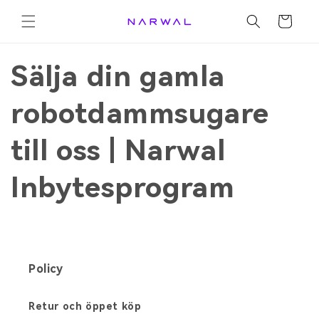
vidare
Varukorg
till
innehåll
Sälja din gamla
robotdammsugare
till oss | Narwal
Inbytesprogram
Policy
Retur och öppet köp